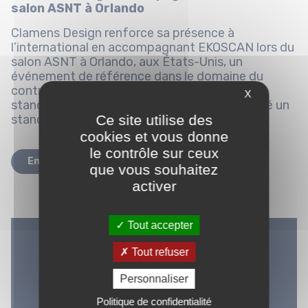
salon ASNT à Orlando
Clamens Design renforce sa présence à
l’international en accompagnant EKOSCAN lors du
salon ASNT à Orlando, aux États-Unis, un
événement de référence dans le domaine du
contrôle non destructif. Notre équipe de
X
standistes professionnels a conçu et fabriqué un
stand sur-mesure haut de gamme,...
Ce site utilise des
cookies et vous donne
le contrôle sur ceux
En savoir plus
que vous souhaitez
activer
Tout accepter
Tout refuser
Personnaliser
Politique de confidentialité