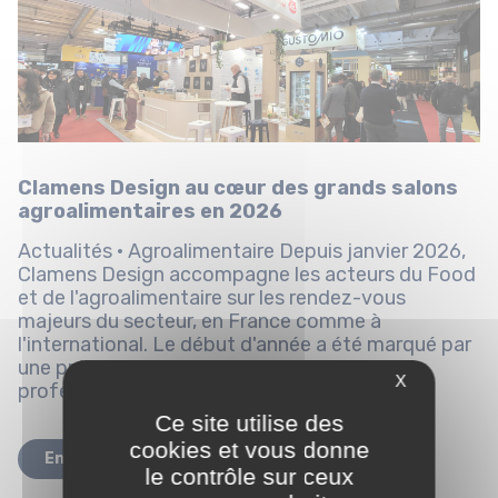
Clamens Design au cœur des grands salons
agroalimentaires en 2026
Actualités · Agroalimentaire Depuis janvier 2026,
Clamens Design accompagne les acteurs du Food
et de l'agroalimentaire sur les rendez-vous
majeurs du secteur, en France comme à
l'international. Le début d'année a été marqué par
une présence soutenue sur plusieurs salons
X
professionnels de référence,...
Ce site utilise des
cookies et vous donne
En savoir plus
le contrôle sur ceux