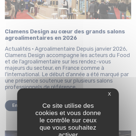
Clamens Design au cœur des grands salons
agroalimentaires en 2026
Actualités · Agroalimentaire Depuis janvier 2026,
Clamens Design accompagne les acteurs du Food
et de l'agroalimentaire sur les rendez-vous
majeurs du secteur, en France comme à
l'international. Le début d'année a été marqué par
une présence soutenue sur plusieurs salons
professionnels de référence,...
X
Ce site utilise des
En savoir plus
cookies et vous donne
le contrôle sur ceux
que vous souhaitez
activer