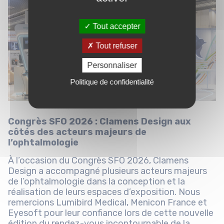
Tout accepter
Tout refuser
Personnaliser
Politique de confidentialité
Congrès SFO 2026 : Clamens Design aux
côtés des acteurs majeurs de
l’ophtalmologie
À l’occasion du Congrès SFO 2026, Clamens
Design a accompagné plusieurs acteurs majeurs
de l’ophtalmologie dans la conception et la
réalisation de leurs espaces d’exposition. Nous
remercions Lumibird Medical, Menicon France et
Eyesoft pour leur confiance lors de cette nouvelle
édition du rendez-vous incontournable de la...