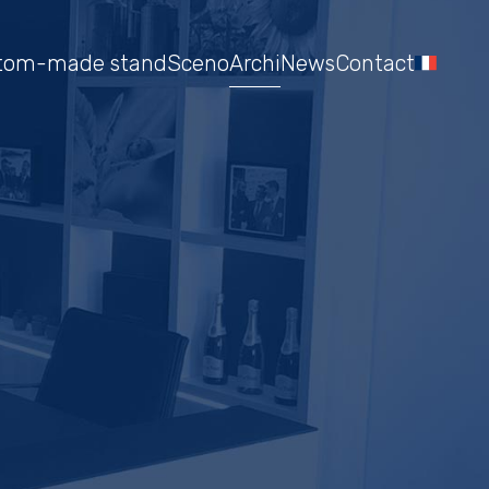
tom-made stand
Sceno
Archi
News
Contact