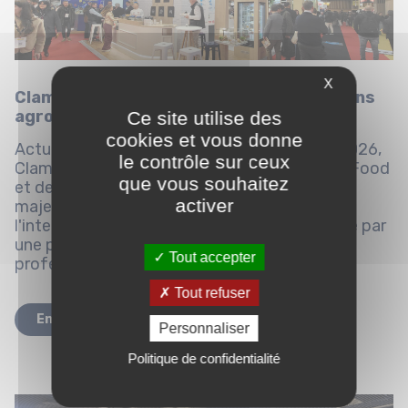
X
Clamens Design au cœur des grands salons
agroalimentaires en 2026
Ce site utilise des
cookies et vous donne
Actualités · Agroalimentaire Depuis janvier 2026,
le contrôle sur ceux
Clamens Design accompagne les acteurs du Food
que vous souhaitez
et de l'agroalimentaire sur les rendez-vous
activer
majeurs du secteur, en France comme à
l'international. Le début d'année a été marqué par
une présence soutenue sur plusieurs salons
Tout accepter
professionnels de référence,...
Tout refuser
En savoir plus
Personnaliser
Politique de confidentialité