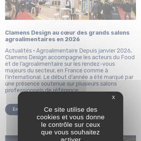
Clamens Design au cœur des grands salons
agroalimentaires en 2026
Actualités · Agroalimentaire Depuis janvier 2026,
Clamens Design accompagne les acteurs du Food
et de l'agroalimentaire sur les rendez-vous
majeurs du secteur, en France comme à
l'international. Le début d'année a été marqué par
une présence soutenue sur plusieurs salons
professionnels de référence,...
X
Ce site utilise des
En savoir plus
cookies et vous donne
le contrôle sur ceux
que vous souhaitez
activer