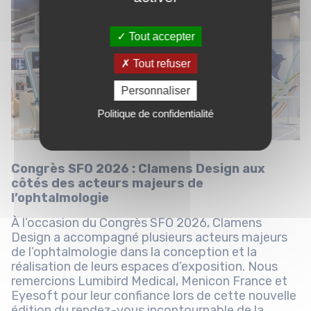
Tout accepter
Tout refuser
Personnaliser
Politique de confidentialité
Congrès SFO 2026 : Clamens Design aux
côtés des acteurs majeurs de
l’ophtalmologie
À l’occasion du Congrès SFO 2026, Clamens
Design a accompagné plusieurs acteurs majeurs
de l’ophtalmologie dans la conception et la
réalisation de leurs espaces d’exposition. Nous
remercions Lumibird Medical, Menicon France et
Eyesoft pour leur confiance lors de cette nouvelle
édition du rendez-vous incontournable de la...