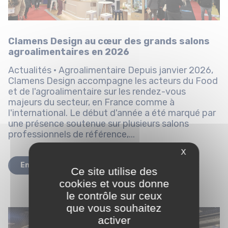
Clamens Design au cœur des grands salons
agroalimentaires en 2026
Actualités · Agroalimentaire Depuis janvier 2026,
Clamens Design accompagne les acteurs du Food
et de l'agroalimentaire sur les rendez-vous
majeurs du secteur, en France comme à
l'international. Le début d'année a été marqué par
une présence soutenue sur plusieurs salons
professionnels de référence,...
X
En savoir plus
Ce site utilise des
cookies et vous donne
le contrôle sur ceux
que vous souhaitez
activer