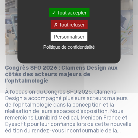
Tout accepter
Tout refuser
Personnaliser
Politique de confidentialité
Congrès SFO 2026 : Clamens Design aux
côtés des acteurs majeurs de
l’ophtalmologie
À l’occasion du Congrès SFO 2026, Clamens
Design a accompagné plusieurs acteurs majeurs
de l’ophtalmologie dans la conception et la
réalisation de leurs espaces d’exposition. Nous
remercions Lumibird Medical, Menicon France et
Eyesoft pour leur confiance lors de cette nouvelle
édition du rendez-vous incontournable de la...