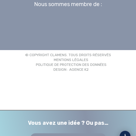
Nous sommes membre de :
© COPYRIGHT CLAMENS. TOUS DROITS RÉSERVÉS
MENTIONS LÉGALES
POLITIQUE DE PROTECTION DES DONNÉES
DESIGN : AGENCE K2
Vous avez une idée ? Ou pas…
Vous souhaitez réaliser le stand de vo
Vous cherchez une équipe de choc ?