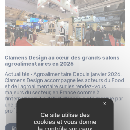
Clamens Design au cœur des grands salons
agroalimentaires en 2026
Actualités · Agroalimentaire Depuis janvier 2026,
Clamens Design accompagne les acteurs du Food
et de l'agroalimentaire sur les rendez-vous
majeurs du secteur, en France comme à
l'international. Le début d'année a été marqué par
X
une présence soutenue sur plusieurs salons
professionnels de référence,...
Ce site utilise des
cookies et vous donne
le contrôle sur ceux
En savoir plus