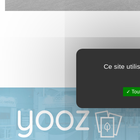
À D
Ce site util
Tout