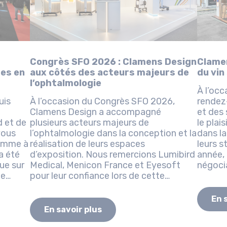
Congrès SFO 2026 : Clamens Design
Clame
aux côtés des acteurs majeurs de
du vin
res en
l’ophtalmologie
À l’occ
À l’occasion du Congrès SFO 2026,
rendez-
Clamens Design a accompagné
et des 
plusieurs acteurs majeurs de
le plai
 et de
l’ophtalmologie dans la conception et la
dans la
vous
réalisation de leurs espaces
leurs 
comme à
d’exposition. Nous remercions Lumibird
année, 
Medical, Menicon France et Eyesoft
négocia
ue sur
pour leur confiance lors de cette
profess
de
nouvelle édition du rendez-vous
incontournable de la...
En 
En savoir plus