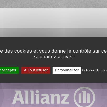
ÉCOUVRIR ÉGALEME
ise des cookies et vous donne le contrôle sur 
souhaitez activer
 accepter
Tout refuser
Personnaliser
Politique de conf